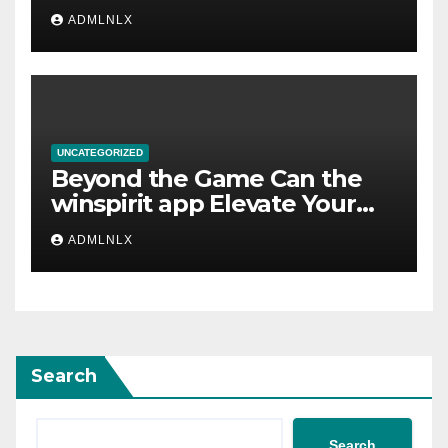
online.2951
ADMLNLX
UNCATEGORIZED
Beyond the Game Can the
winspirit app Elevate Your
Casino Experience to New
ADMLNLX
Heights
Search
Search