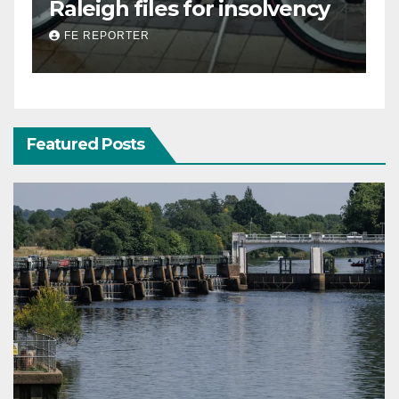
olvency
men injured in Covent
Garden stabbing attack
FE REPORTER
Featured Posts