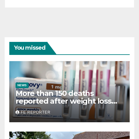
You missed
NEWS
More than 150 deaths
reported after weight loss
drug use
FE REPORTER