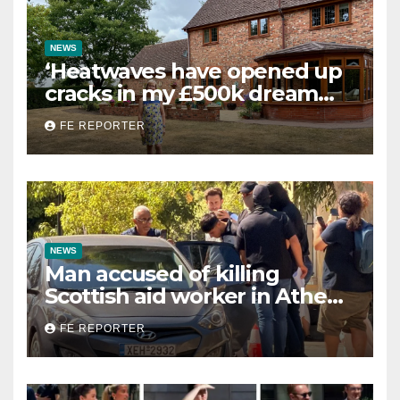
NEWS
‘Heatwaves have opened up
cracks in my £500k dream
home — now it’s worthless’
FE REPORTER
NEWS
Man accused of killing
Scottish aid worker in Athens
charged with homicide
FE REPORTER