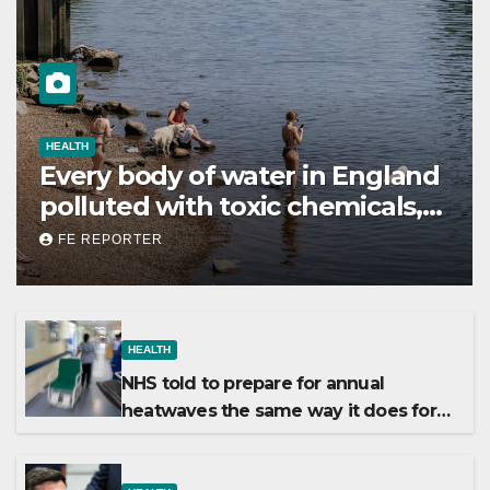
HEALTH
Every body of water in England
polluted with toxic chemicals,
report shows
FE REPORTER
HEALTH
NHS told to prepare for annual
heatwaves the same way it does for
winter