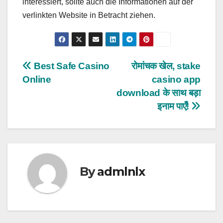
interessiert, sollte auch die Informationen auf der
verlinkten Website in Betracht ziehen.
Post
Best Safe Casino
रोमांचक खेल, stake
Online
casino app
navigation
download के साथ बड़ा
इनाम पाएँ!
By
admlnlx