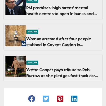
HEALTH
PM promises ‘high street’ mental
health centres to open in banks and
libraries
HEALTH
Woman arrested after four people
stabbed in Covent Garden in
suspected mental health incident
HEALTH
Yvette Cooper pays tribute to Rob
Burrow as she pledges fast-track care
for MND patients